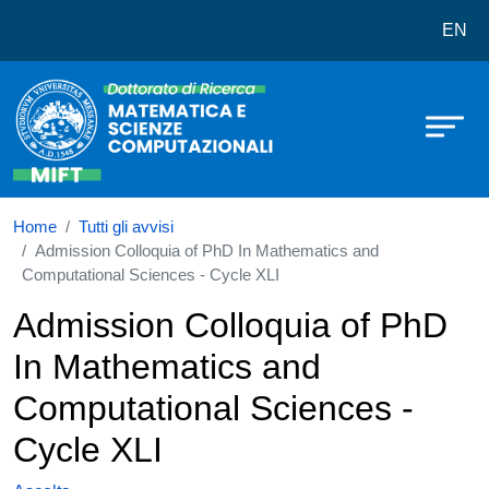
Dottorato in Matematica e Scienze
Salta al contenuto principale
EN
Home
Tutti gli avvisi
Admission Colloquia of PhD In Mathematics and
Computational Sciences - Cycle XLI
Admission Colloquia of PhD
In Mathematics and
Computational Sciences -
Cycle XLI