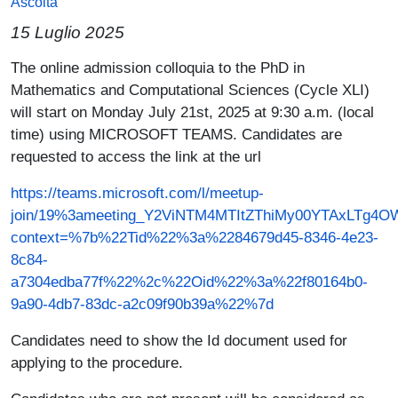
Ascolta
15 Luglio 2025
Paragrafo
The online admission colloquia to the PhD in
Mathematics and Computational Sciences (Cycle XLI)
will start on Monday July 21st, 2025 at 9:30 a.m. (local
time) using MICROSOFT TEAMS. Candidates are
requested to access the link at the url
https://teams.microsoft.com/l/meetup-
join/19%3ameeting_Y2ViNTM4MTItZThiMy00YTAxLTg4OW
context=%7b%22Tid%22%3a%2284679d45-8346-4e23-
8c84-
a7304edba77f%22%2c%22Oid%22%3a%22f80164b0-
9a90-4db7-83dc-a2c09f90b39a%22%7d
Candidates need to show the Id document used for
applying to the procedure.