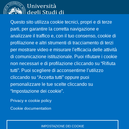
Questo sito utilizza cookie tecnici, propri e di terze
parti, per garantire la corretta navigazione e
Università degli Studi di Messina
analizzare il traffico e, con il tuo consenso, cookie di
Piazza Pugliatti, 1 - 98122 Messina
profilazione e altri strumenti di tracciamento di terzi
Cod. Fiscale 80004070837
per mostrare video e misurare l'efficacia delle attività
P.IVA 00724160833
di comunicazione istituzionale. Puoi rifiutare i cookie
Centralino: 090 676 1
non necessari e di profilazione cliccando su “Rifiuta
tutti”. Puoi scegliere di acconsentirne l’utilizzo
MENÙ SOCIAL
cliccando su “Accetta tutti” oppure puoi
personalizzare le tue scelte cliccando su
“Impostazione dei cookie”.
MENÙ FOOTER 1
Accessibilità
Privacy e cookie policy
Mappa del sito
Cookie documentation
Privacy e cookie policy
Rivedi le tue scelte sui cookie
IMPOSTAZIONE DEI COOKIE