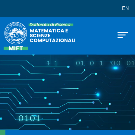
Dottorato in Matematica e Scienze
Salta al contenuto principale
EN
Immagine