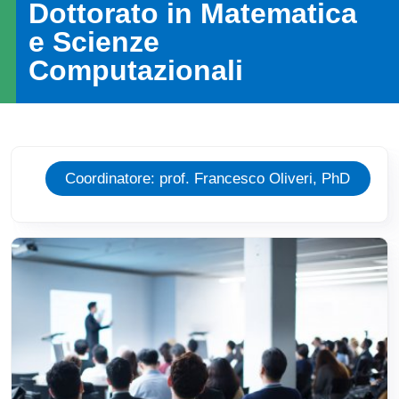
Dottorato in Matematica
e Scienze
Computazionali
Card hp
Coordinatore: prof. Francesco Oliveri, PhD
Immagine