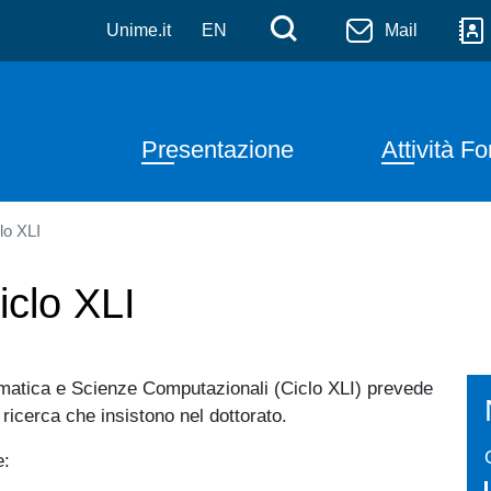
e Scienze Computazionali
Salta al contenuto principale
Menù di serviz
Cerca
Unime.it
EN
Mail
Navigazione principal
Presentazione
Attività F
lo XLI
iclo XLI
ematica e Scienze Computazionali (Ciclo XLI) prevede
 ricerca che insistono nel dottorato.
e: