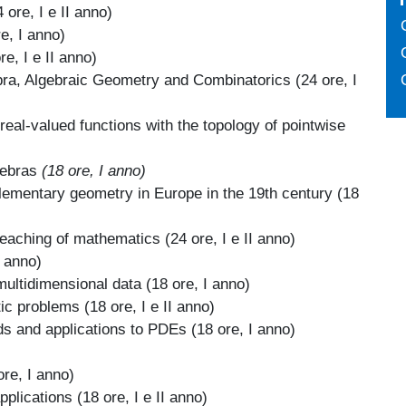
 ore, I e II anno)
e, I anno)
e, I e II anno)
bra, Algebraic Geometry and Combinatorics
(24 ore, I
 real-valued functions with the topology of pointwise
lgebras
(18 ore, I anno)
elementary geometry in Europe in the 19th century (18
teaching of mathematics
(24 ore, I e II anno)
I anno)
multidimensional data (18 ore, I anno)
tic problems
(18 ore, I e II anno)
ods and applications to PDEs (18 ore, I anno)
ore, I anno)
plications (18 ore, I e II anno)