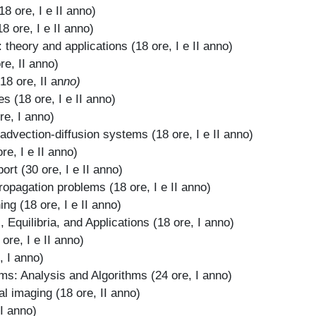
18 ore, I e II anno)
 ore, I e II anno)
theory and applications (18 ore, I e II anno)
re, II anno)
18 ore, II an
no)
 (18 ore, I e II anno)
re, I anno)
advection-diffusion systems (18 ore, I e II anno)
e, I e II anno)
t (30 ore, I e II anno)
ropagation problems
(18 ore, I e II anno)
ing
(18 ore, I e II anno)
 Equilibria, and Applications
(18 ore, I anno)
re, I e II anno)
, I anno)
ms: Analysis and Algorithms (24 ore, I anno)
al imaging (18 ore, II anno)
 I anno)