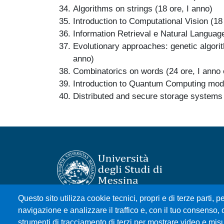
Algorithms on strings (18 ore, I anno)
Introduction to Computational Vision (18 
Information Retrieval e Natural Languag
Evolutionary approaches: genetic algori
anno)
Combinatorics on words (24 ore, I anno 
Introduction to Quantum Computing model
Distributed and secure storage systems (
Questo sito utilizza cookie tecnici, propri e di terze parti, pe
Università degli Studi di Messina
navigazione e analizzare il traffico e, con il tuo consenso, c
Piazza Pugliatti, 1 - 98122 Messina
strumenti di tracciamento di terzi per mostrare video e misura