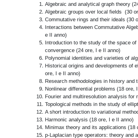
Algebraic and analytical graph theory (24
Algebraic groups over local fields
(30 or
Commutative rings and their ideals (30 or
Interactions between Commutative Alge
e II anno)
Introduction to the study of the space of
convergence (24 ore, I e II anno)
Polynomial identities and varieties of a
Historical origins and developments of 
ore, I e II anno)
Research methodologies in history and 
Nonlinear differential problems (18 ore, 
Fourier and multiresolution analysis for 
Topological methods in the study of ellip
A short introduction to variational meth
Harmonic analysis (18 ore, I e II anno)
Minimax theory and its applications (18 
p-Laplacian type operators: theory and ap