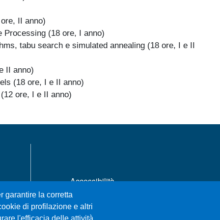
ore, II anno)
e Processing (18 ore, I anno)
thms, tabu search e simulated annealing
(18 ore, I e II
e II anno)
s (18 ore, I e II anno)
12 ore, I e II anno)
MENÙ FOOTER 1
Accessibilità
Mappa del sito
r garantire la corretta
Privacy e cookie policy
ookie di profilazione e altri
re l'efficacia delle attività