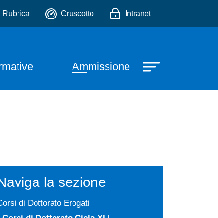
io
Rubrica
Cruscotto
Intranet
e
ormative
Ammissione
Naviga la sezione
Corsi di Dottorato Erogati
Corsi di Dottorato Ciclo XLI