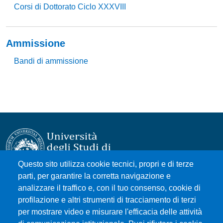
Corsi di Dottorato Ciclo XXXVIII
Ammissione
Bandi di ammissione
Questo sito utilizza cookie tecnici, propri e di terze
parti, per garantire la corretta navigazione e
Università degli Studi di Messina
analizzare il traffico e, con il tuo consenso, cookie di
Piazza Pugliatti, 1 - 98122 Messina
profilazione e altri strumenti di tracciamento di terzi
Cod. Fiscale 80004070837
per mostrare video e misurare l'efficacia delle attività
P.IVA 00724160833