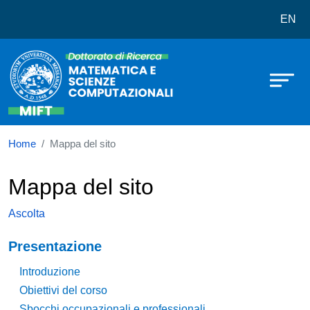
Dottorato in Matematica e Scienze
Salta al contenuto principale
EN
Home
Mappa del sito
Mappa del sito
Ascolta
Navigazione principale
Presentazione
Introduzione
Obiettivi del corso
Sbocchi occupazionali e professionali